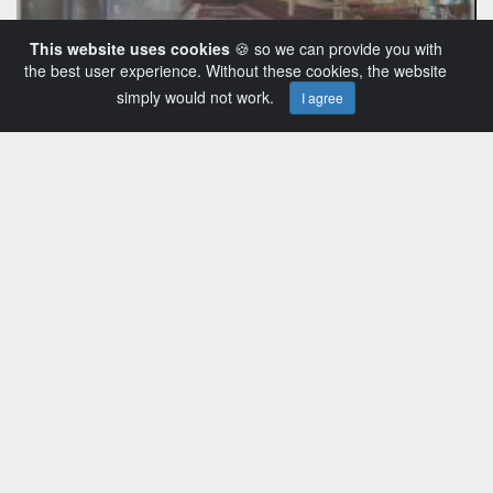
This website uses cookies
🍪 so we can provide you with
the best user experience. Without these cookies, the website
simply would not work.
I agree
Buddhismus 16 - Feste feiern
508 Ansichten
2 Jahre her
Jochen.Bauer
Default
0:25:13