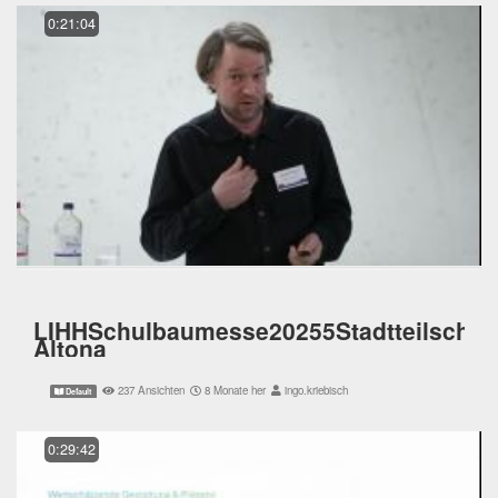
0:21:04
LIHHSchulbaumesse20255Stadtteilschul
Altona
237 Ansichten
8 Monate her
ingo.kriebisch
Default
0:29:42