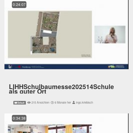
0:24:07
LIHHSchulbaumesse202514Schule
als guter Ort
215 Ansichten
6 Monate her
ingo.kriebisch
Default
0:34:38