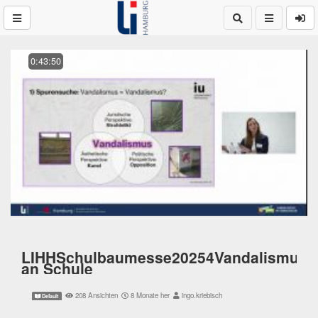
0:43:50
LIHHSchulbaumesse20254Vandalismus
an Schule
208 Ansichten
8 Monate her
ingo.kriebisch
Default