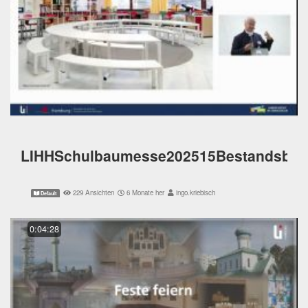
LIHHSchulbaumesse202515Bestandsbau
229 Ansichten
6 Monate her
ingo.kriebisch
Default
0:04:28