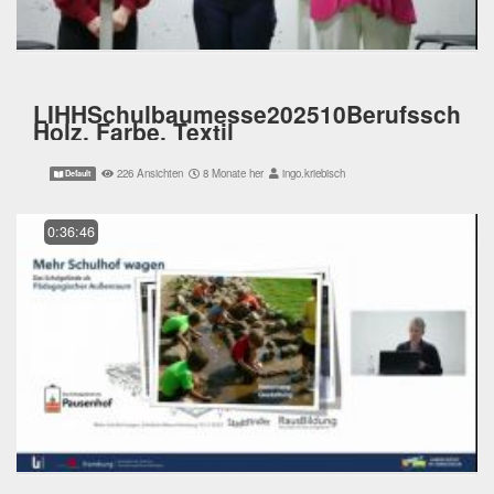
LIHHSchulbaumesse202510Berufsschul
Holz, Farbe, Textil
226 Ansichten
8 Monate her
ingo.kriebisch
Default
0:36:46