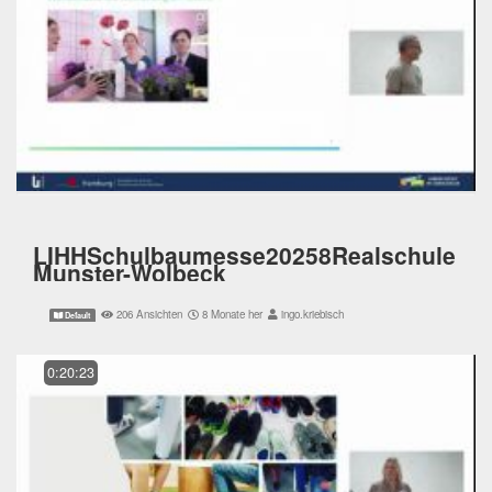
LIHHSchulbaumesse20258Realschule
Munster-Wolbeck
206 Ansichten
8 Monate her
ingo.kriebisch
Default
0:20:23