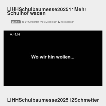
LIHHSchulbaumesse202511Mehr
Schulhof wagen
210 Ansichten
6 Monate her
ingo.kriebisch
Default
0:49:01
LIHHSchulbaumesse202512Schmetterlin