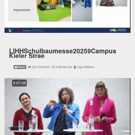
LIHHSchulbaumesse20259Campus
Kieler Strae
222 Ansichten
8 Monate her
ingo.kriebisch
Default
0:07:06