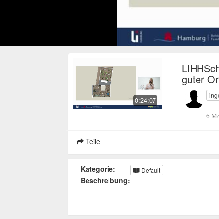
LIHHSch
guter Or
ing
0:24:07
6 Mo
Teile
Kategorie:
Default
Beschreibung: