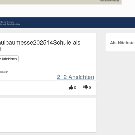
ulbaumesse202514Schule als
Als Nächste
t
o.kriebisch
nate
212
Ansichten
0
0