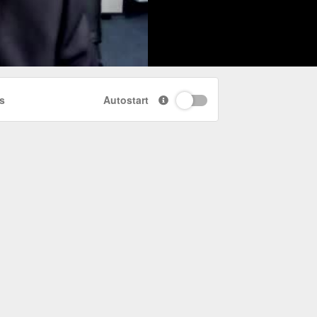
s
Autostart