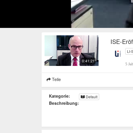
ISE-Erö
LI-
0:41:21
5 Ja
Teile
Kategorie:
Default
Beschreibung: