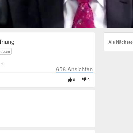
ffnung
Als Nächste
Stream
hre
658
Ansichten
0
0